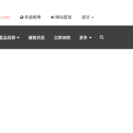
表
多語報導
網站管理
語言
(100)
產品目錄
展覽訊息
立即詢問
更多