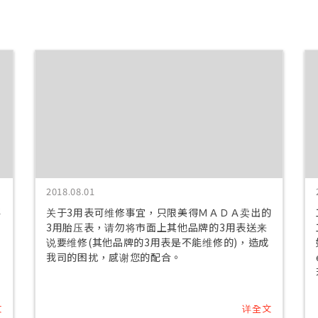
2018.08.01
要
关于3用表可维修事宜，只限美得ＭＡＤＡ卖出的
3用胎压表，请勿将市面上其他品牌的3用表送来
说要维修(其他品牌的3用表是不能维修的)，造成
我司的困扰，感谢您的配合。
文
详全文