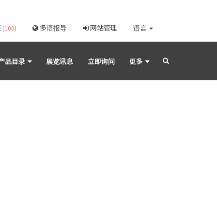
表
多语报导
网站管理
语言
(100)
产品目录
展览讯息
立即询问
更多