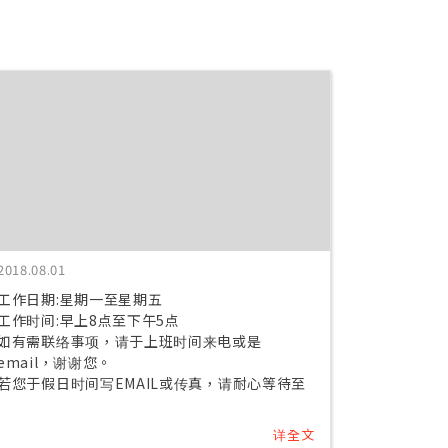
2018.08.01
工作日期:星期一至星期五
工作时间:早上8点至下午5点
如有需联络事项，请于上班时间来电或是
email，谢谢您。
若您于假日时间写EMAIL或传真，请耐心等待至
上班日，我们会尽快回覆您。
详全文