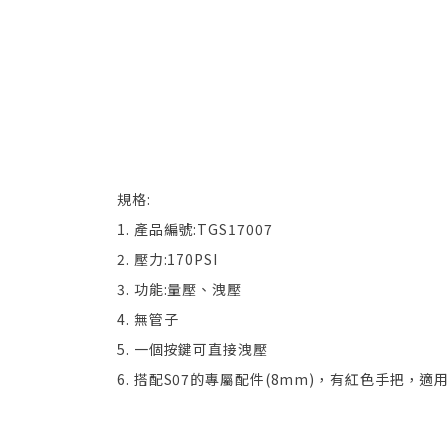
規格:
1. 產品編號:TGS17007
2. 壓力:170PSI
3. 功能:量壓、洩壓
4. 無管子
5. 一個按鍵可直接洩壓
6. 搭配S07的專屬配件(8mm)，有紅色手把，適