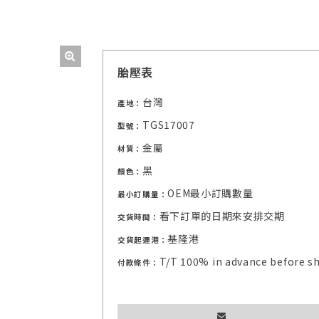
胎壓表
台灣
產地：
TGS17007
型號：
金屬
材質：
黑
顏色：
OEM最小訂購數量
最小訂購量：
看下訂單的日期來安排交期
交貨時間：
基隆港
交貨起運港：
T/T 100% in advance before s
付款條件：