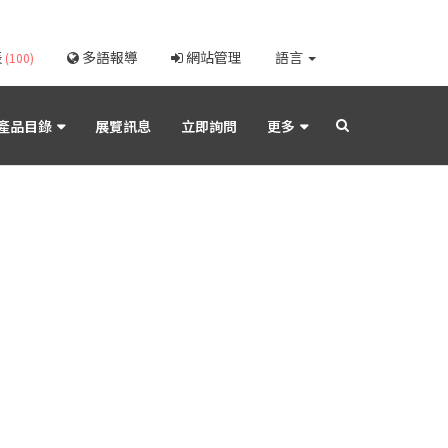
表
多語報導
網站管理
語言
(100)
產品目錄
展覽訊息
立即詢問
更多