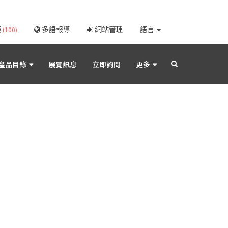
表
多語報導
網站管理
語言
(100)
產品目錄
展覽訊息
立即詢問
更多