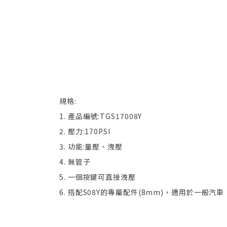
規格:
1. 產品編號:TGS17008Y
2. 壓力:170PSI
3. 功能:量壓、洩壓
4. 無管子
5. 一個按鍵可直接洩壓
6. 搭配S08Y的專屬配件(8mm)，適用於一般汽車