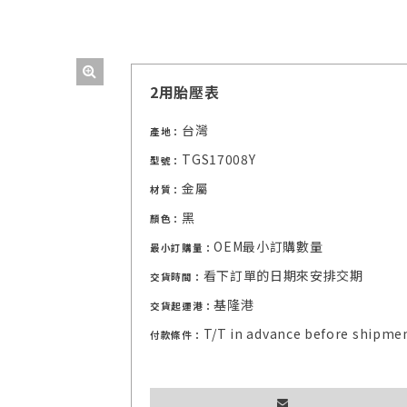
2用胎壓表
台灣
產地：
TGS17008Y
型號：
金屬
材質：
黑
顏色：
OEM最小訂購數量
最小訂購量：
看下訂單的日期來安排交期
交貨時間：
基隆港
交貨起運港：
T/T in advance before shipme
付款條件：