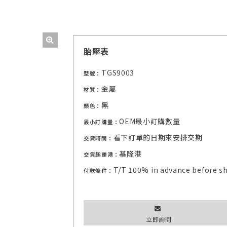
胎壓表
TGS9003
型號：
金屬
材質：
黑
顏色：
OEM最小訂購數量
最小訂購量：
看下訂單的日期來安排交期
交貨時間：
基隆港
交貨起運港：
T/T 100% in advance before s
付款條件：
立即詢問