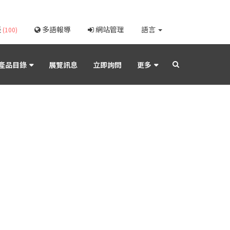
表
多語報導
網站管理
語言
(100)
產品目錄
展覽訊息
立即詢問
更多