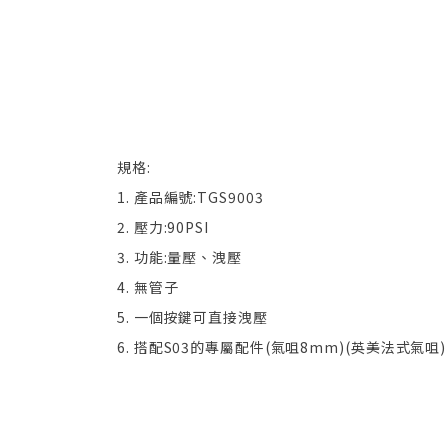
規格:
1. 產品編號:TGS9003
2. 壓力:90PSI
3. 功能:量壓、洩壓
4. 無管子
5. 一個按鍵可直接洩壓
6. 搭配S03的專屬配件(氣咀8mm)(英美法式氣