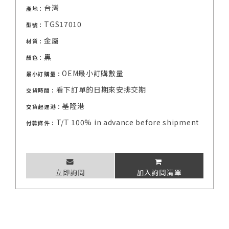
台灣
產地：
TGS17010
型號：
金屬
材質：
黑
顏色：
OEM最小訂購數量
最小訂購量：
看下訂單的日期來安排交期
交貨時間：
基隆港
交貨起運港：
T/T 100% in advance before shipment
付款條件：
立即詢問
加入詢問清單