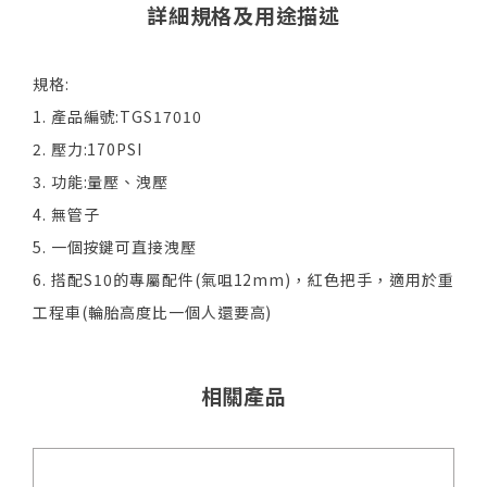
詳細規格及用途描述
規格:
1. 產品編號:TGS17010
2. 壓力:170PSI
3. 功能:量壓、洩壓
4. 無管子
5. 一個按鍵可直接洩壓
6. 搭配S10的專屬配件(氣咀12mm)，紅色把手，適用於重
工程車(輪胎高度比一個人還要高)
相關產品