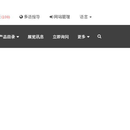
表
多语报导
网站管理
语言
(100)
产品目录
展览讯息
立即询问
更多