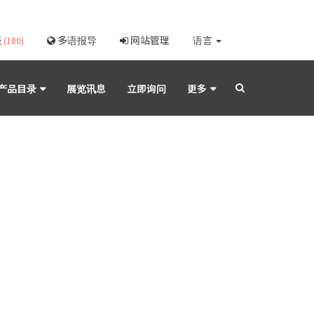
表
多语报导
网站管理
语言
(100)
产品目录
展览讯息
立即询问
更多