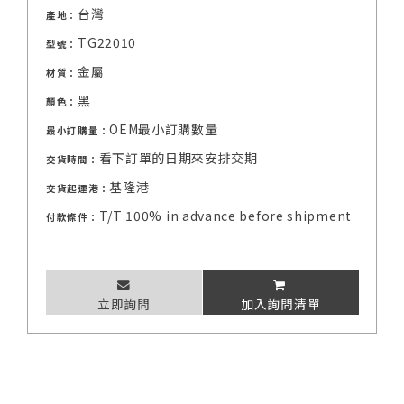
台灣
產地：
TG22010
型號：
金屬
材質：
黑
顏色：
OEM最小訂購數量
最小訂購量：
看下訂單的日期來安排交期
交貨時間：
基隆港
交貨起運港：
T/T 100% in advance before shipment
付款條件：
立即詢問
加入詢問清單