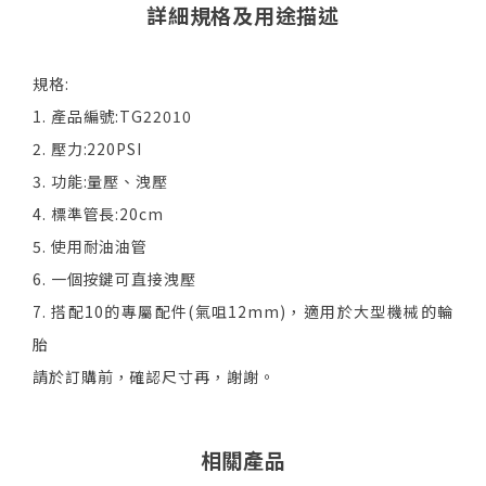
詳細規格及用途描述
規格:
1. 產品編號:TG22010
2. 壓力:220PSI
3. 功能:量壓、洩壓
4. 標準管長:20cm
5. 使用耐油油管
6. 一個按鍵可直接洩壓
7. 搭配10的專屬配件(氣咀12mm)，適用於大型機械的輪
胎
請於訂購前，確認尺寸再，謝謝。
相關產品