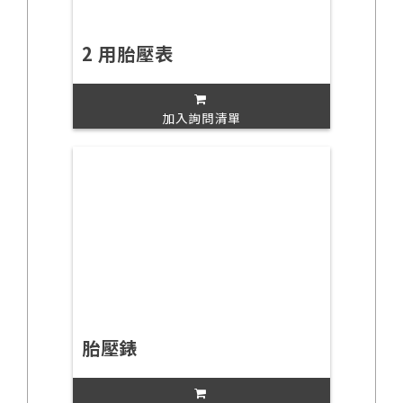
2 用胎壓表
加入詢問清單
胎壓錶