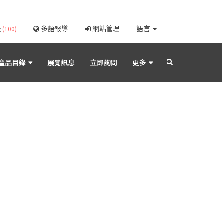
表
多語報導
網站管理
語言
(100)
產品目錄
展覽訊息
立即詢問
更多