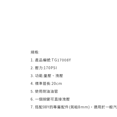
規格:
1. 產品編號:TG17008Y
2. 壓力:170PSI
3. 功能:量壓、洩壓
4. 標準管長:20cm
5. 使用耐油油管
6. 一個按鍵可直接洩壓
7. 搭配08Y的專屬配件(氣咀8mm)，適用於一般