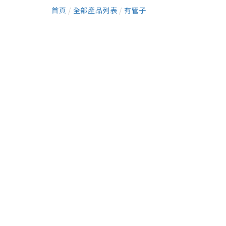
首頁
/
全部產品列表
/
有管子