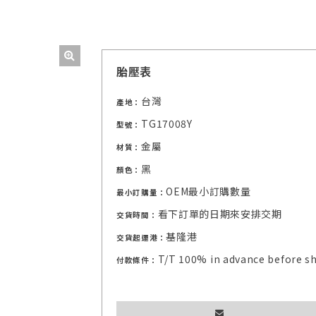
胎壓表
台灣
產地：
TG17008Y
型號：
金屬
材質：
黑
顏色：
OEM最小訂購數量
最小訂購量：
看下訂單的日期來安排交期
交貨時間：
基隆港
交貨起運港：
T/T 100% in advance before s
付款條件：