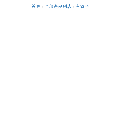
首頁
/
全部產品列表
/
有管子