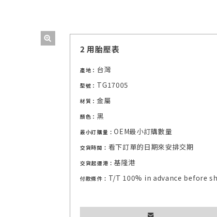
2 用胎壓表
台灣
產地：
TG17005
型號：
金屬
材質：
黑
顏色：
OEM最小訂購數量
最小訂購量：
看下訂單的日期來安排交期
交貨時間：
基隆港
交貨起運港：
T/T 100% in advance before s
付款條件：