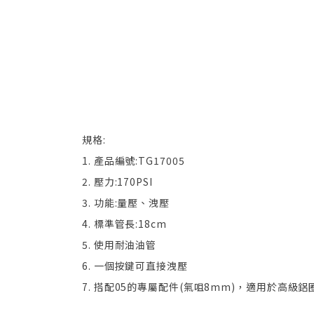
規格:
1. 產品編號:TG17005
2. 壓力:170PSI
3. 功能:量壓、洩壓
4. 標準管長:18cm
5. 使用耐油油管
6. 一個按鍵可直接洩壓
7. 搭配05的專屬配件(氣咀8mm)，適用於高級鋁