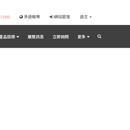
表
多語報導
網站管理
語言
(100)
產品目錄
展覽訊息
立即詢問
更多