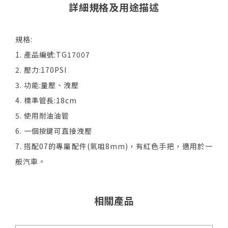
詳細規格及用途描述
規格:
1. 產品編號:TG17007
2. 壓力:170PSI
3. 功能:量壓、洩壓
4. 標準管長:18cm
5. 使用耐油油管
6. 一個按鍵可直接洩壓
7. 搭配07的專屬配件(氣咀8mm)，有紅色手把，適用於一
般汽車。
相關產品