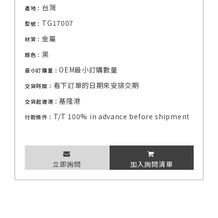
台灣
產地：
TG17007
型號：
金屬
材質：
黑
顏色：
OEM最小訂購數量
最小訂購量：
看下訂單的日期來安排交期
交貨時間：
基隆港
交貨起運港：
T/T 100% in advance before shipment
付款條件：
立即詢問
加入詢問清單