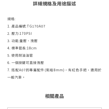
詳細規格及用途描述
規格:
1. 產品編號:TG170A07
2. 壓力:170PSI
3. 功能:量壓、洩壓
4. 標準管長:18cm
5. 使用耐油油管
6. 一個按鍵可直接洩壓
7. 搭配A07的專屬配件(氣咀8mm)，有紅色手把，適用於
一般汽車。
相關產品