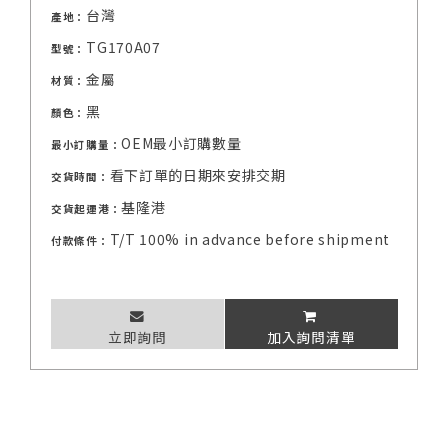
台灣
產地：
TG170A07
型號：
金屬
材質：
黑
顏色：
OEM最小訂購數量
最小訂購量：
看下訂單的日期來安排交期
交貨時間：
基隆港
交貨起運港：
T/T 100% in advance before shipment
付款條件：
立即詢問
加入詢問清單