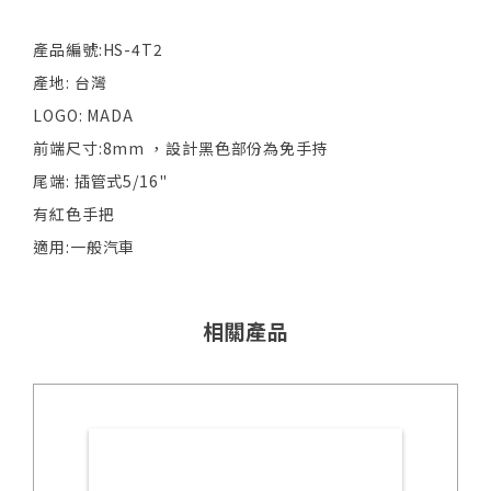
產品編號:HS-4T2
產地: 台灣
LOGO: MADA
前端尺寸:8mm ，設計黑色部份為免手持
尾端: 插管式5/16"
有紅色手把
適用:一般汽車
相關產品