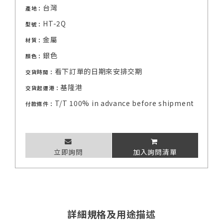
台灣
產地：
HT-2Q
型號：
金屬
材質：
銀色
顏色：
看下訂單的日期來安排交期
交貨時間：
基隆港
交貨起運港：
T/T 100% in advance before shipment
付款條件：
立即詢問
加入詢問清單
詳細規格及用途描述