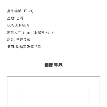
產品編號:HT-2Q
產地: 台灣
LOGO: MADA
前端尺寸:8mm (兩端皆可用)
尾端: 快速接頭
適用: 腳踏車及摩托車
相關產品