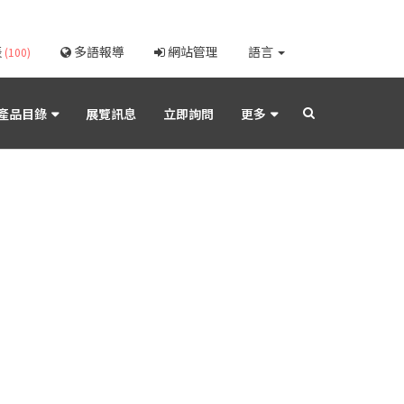
表
多語報導
網站管理
語言
(100)
產品目錄
展覽訊息
立即詢問
更多