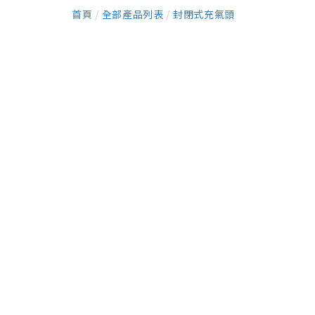
首頁
/
全部產品列表
/
封閉式充氣頭