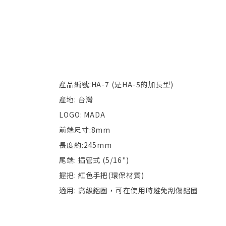
產品編號:HA-7 (是HA-5的加長型)
產地: 台灣
LOGO: MADA
前端尺寸:8mm
長度約:245mm
尾端: 插管式 (5/16")
握把: 紅色手把(環保材質)
適用: 高級鋁圈，可在使用時避免刮傷鋁圈