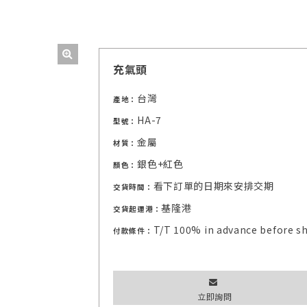
充氣頭
台灣
產地：
HA-7
型號：
金屬
材質：
銀色+紅色
顏色：
看下訂單的日期來安排交期
交貨時間：
基隆港
交貨起運港：
T/T 100% in advance before s
付款條件：
立即詢問