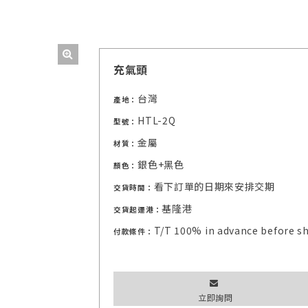
充氣頭
台灣
產地：
HTL-2Q
型號：
金屬
材質：
銀色+黑色
顏色：
看下訂單的日期來安排交期
交貨時間：
基隆港
交貨起運港：
T/T 100% in advance before s
付款條件：
立即詢問