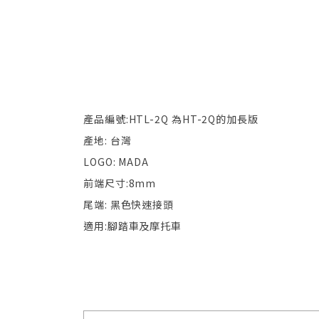
產品編號:HTL-2Q 為HT-2Q的加長版
產地: 台灣
LOGO: MADA
前端尺寸:8mm
尾端: 黑色快速接頭
適用:腳踏車及摩托車