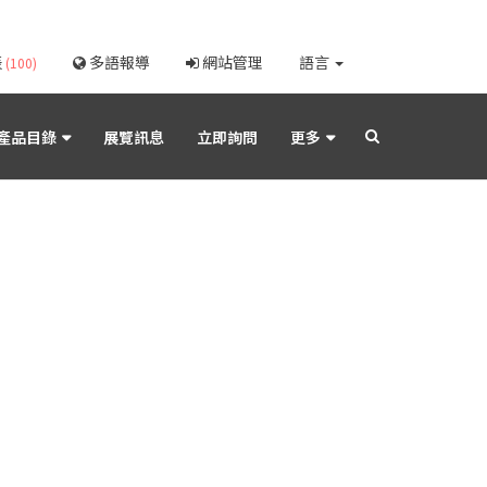
表
多語報導
網站管理
語言
(100)
產品目錄
展覽訊息
立即詢問
更多