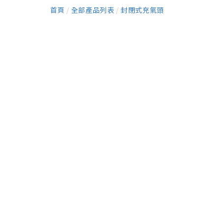
首頁
/
全部產品列表
/
封閉式充氣頭