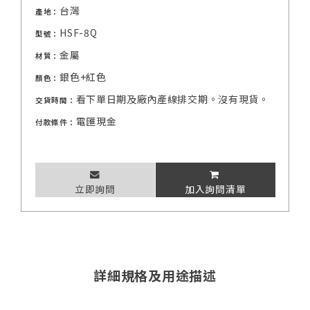
台灣
產地：
HSF-8Q
型號：
金屬
材質：
銀色+紅色
顏色：
看下單日期及廠內產線排交期。沒有現貨。
交貨時間：
電匯現金
付款條件：
立即詢問
加入詢問清單
詳細規格及用途描述