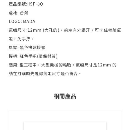
產品編號:HSF-8Q
產地: 台灣
LOGO: MADA
氣咀尺寸:12mm (大孔的)，前端有外螺牙，可卡住輪胎氣
咀，免手持。
尾端: 黑色快速接頭
握把: 紅色手把(環保材質)
適用: 重工程車，大型機械的輪胎，氣咀尺寸是12mm 的
請在訂購時先確認氣咀尺寸是否符合。
相關產品